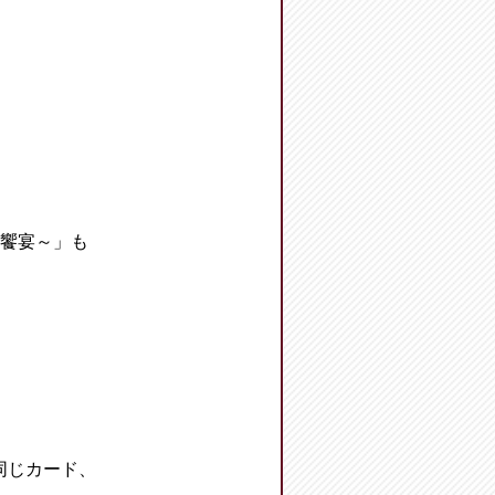
の饗宴～」も
同じカード、