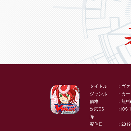
タイトル
ヴァ
SPEC
ジャンル
カー
価格
無料
対応OS
iOS 
降
配信日
2019