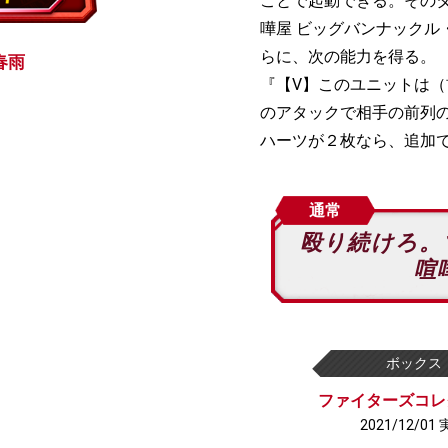
ことで起動できる。その
嘩屋 ビッグバンナックル
らに、次の能力を得る。
春雨
『【V】このユニットは
のアタックで相手の前列
ハーツが２枚なら、追加
通常
殴り続けろ。
喧
ボックス
ファイターズコレ
2021/12/01