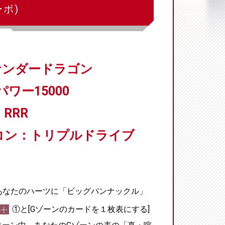
ボ)
 サンダードラゴン
パワー15000
RRR
コン：トリプルドライブ
あなたのハーツに「ビッグバンナックル」
①と[Gゾーンのカードを１枚表にする]