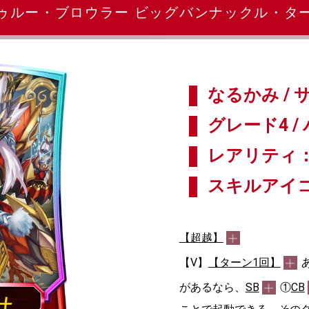
トゥルー・ブロウラー ビッグバンナックル・ター
なるかみ /
グレード4 / 
レアリティ：
スキルアイ
【超越】
【V】
【ターン1回】
があるなら、
SB
①
CB