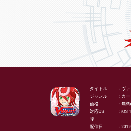
タイトル
ヴァ
SPEC
ジャンル
カー
価格
無料
対応OS
iOS 
降
配信日
2019