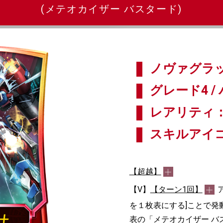
(メテオカイザー バスタード)
ノヴァグラッ
グレード4 / 
レアリティ：
スキルアイ
【超越】
【V】
【ターン1回】
を１枚表にする]ことで発
表の「メテオカイザー バ