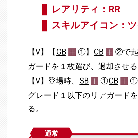
レアリティ：RR
スキルアイコン：ツ
【V】【
GB
①】
CB
②で
ガードを１枚選び、退却させる
【V】登場時、
SB
①
CB
①
グレード１以下のリアガードを
る。
通常