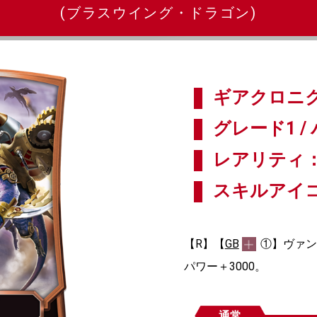
(ブラスウイング・ドラゴン)
ギアクロニク
グレード1 / 
レアリティ：
スキルアイ
【R】【
GB
①】ヴァン
パワー＋3000。
通常