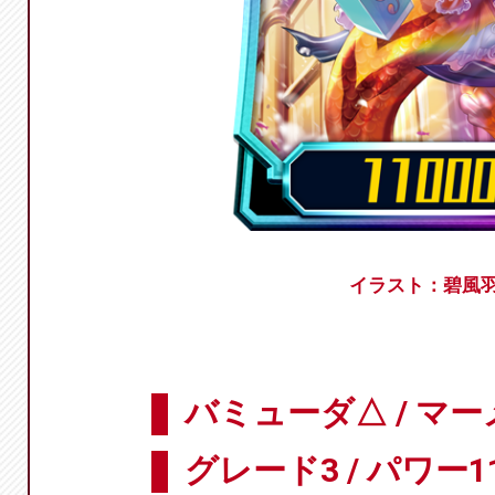
イラスト：碧風
バミューダ△ / マ
グレード3 / パワー11