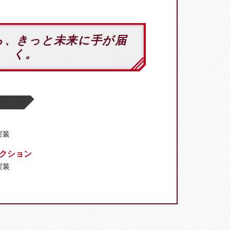
ら、きっと未来に手が届
く。
 実装
クション
 実装