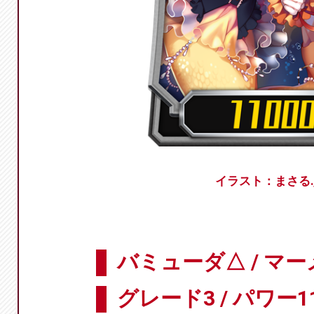
イラスト：まさる.j
バミューダ△ / マ
グレード3 / パワー11