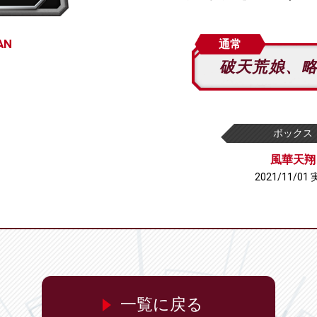
AN
通常
破天荒娘、
ボックス
風華天翔
2021/11/01
一覧に戻る