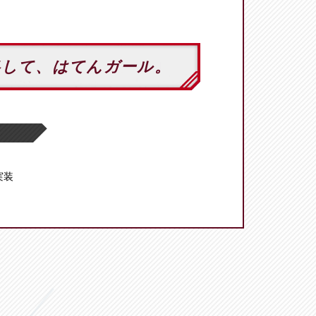
略して、はてんガール。
 実装