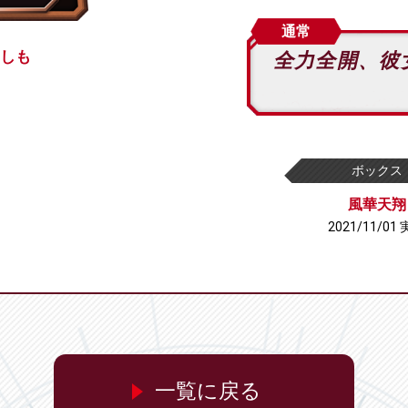
通常
しも
全力全開、彼
ボックス
風華天翔
2021/11/01
一覧に戻る