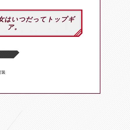
女はいつだってトップギ
ア。
 実装