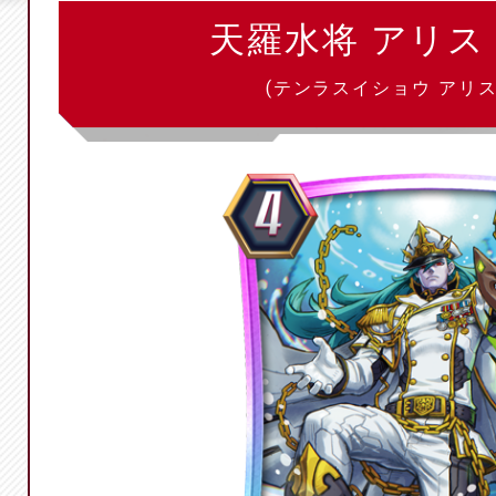
天羅水将 アリ
(テンラスイショウ アリ