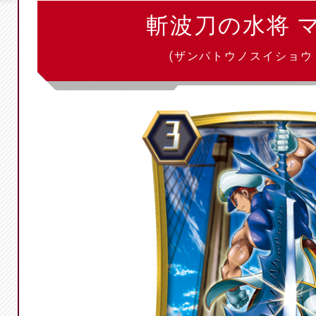
斬波刀の水将 
(ザンパトウノスイショウ