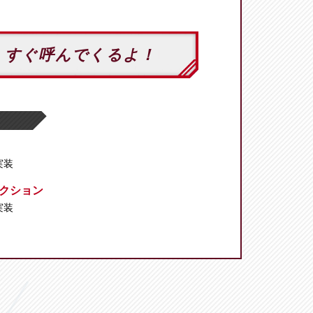
 すぐ呼んでくるよ！
 実装
クション
 実装