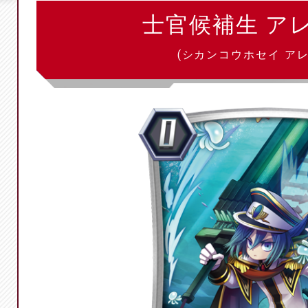
士官候補生 ア
(シカンコウホセイ アレ