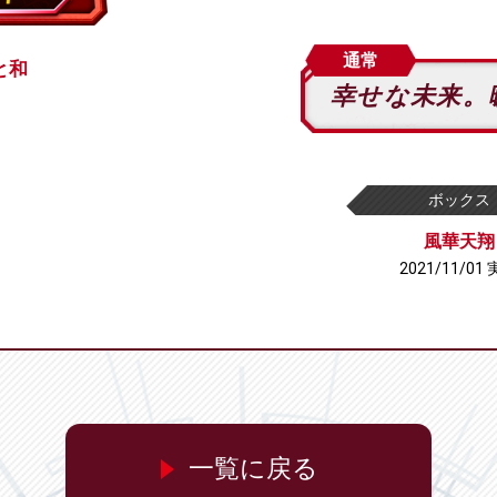
通常
と和
幸せな未来。
ボックス
風華天翔
2021/11/01
一覧に戻る