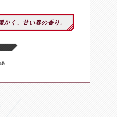
暖かく、甘い春の香り。
 実装