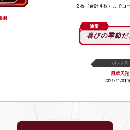
２枚（合計４枚）までコ
風羽
通常
喜びの季節だ
ボックス
風華天翔
2021/11/01