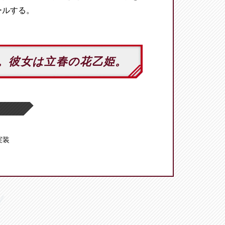
ールする。
。彼女は立春の花乙姫。
 実装