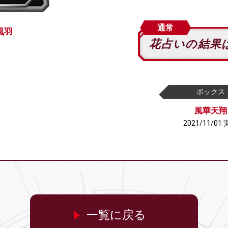
通常
風羽
花占いの結果
ボックス
風華天翔
2021/11/01
一覧に戻る