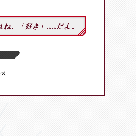
はね、「好き」……だよ。
 実装