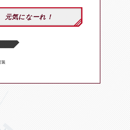
、元気になーれ！
 実装