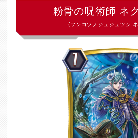
粉骨の呪術師 ネ
(フンコツノジュジュツシ 