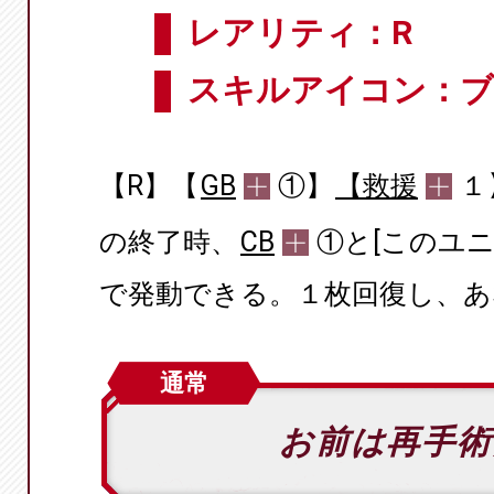
レアリティ：R
スキルアイコン：ブ
【R】【
GB
①】
【救援
１
の終了時、
CB
①と[このユ
で発動できる。１枚回復し、あ
通常
お前は再手