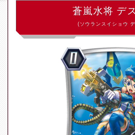
蒼嵐水将 デ
(ソウランスイショウ デ