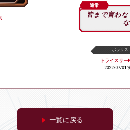
通常
皆まで言わな
六
な
ボックス
トライスリーN
2022/07/01
一覧に戻る