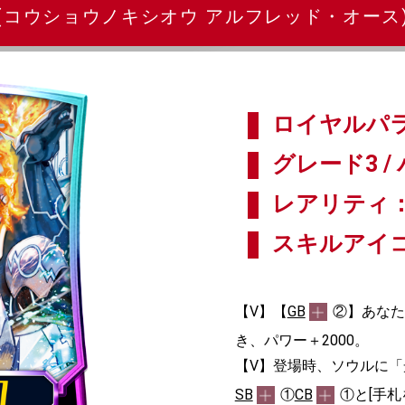
(コウショウノキシオウ アルフレッド・オース
ロイヤルパラ
グレード3 / 
レアリティ：
スキルアイ
【V】【
GB
②】あなた
き、パワー＋2000。
【V】登場時、ソウルに
SB
①
CB
①と[手