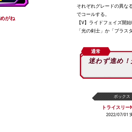
それぞれグレードの異な
でコールする。
めがね
【V】ライドフェイズ開
「光の剣士」か「ブラス
通常
迷わず進め！
ボックス
トライスリーN
2022/07/01