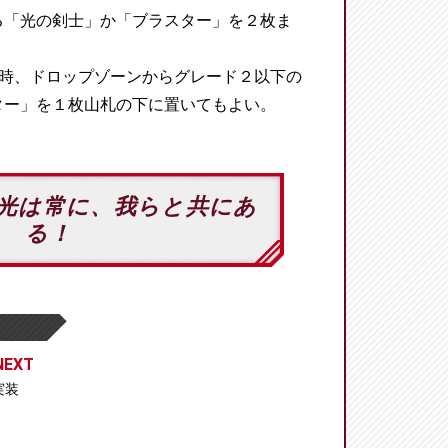
る「光の剣士」か「ブラスター」を２枚ま
始時、ドロップゾーンからグレード２以下の
ター」を１枚山札の下に置いてもよい。
光は常に、我らと共にあ
る！
EXT
 実装