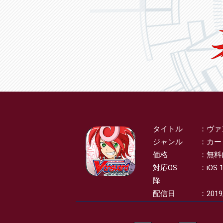
タイトル
ヴァ
SPEC
ジャンル
カー
価格
無料
対応OS
iOS 
降
配信日
2019