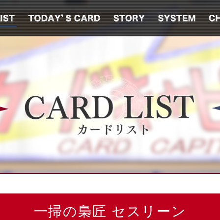
一掃の梟匠 セスリーン