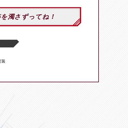
跡を濁さずってね！
 実装