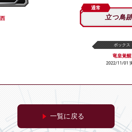
通常
立つ鳥
西
ボックス
竜皇覚醒
2022/11/01
一覧に戻る