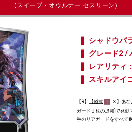
(スイープ・オウルナー セスリーン)
シャドウパラ
グレード2 / 
レアリティ：
スキルアイ
【R】
【儀式
３】あな
ガード１枚の退却]で発動
手のリアガードをすべて