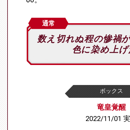
通常
数え切れぬ程の惨禍
色に染め上げ
ボックス
竜皇覚醒
2022/11/01 