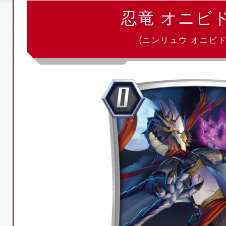
忍竜 オニビ
(ニンリュウ オニビド