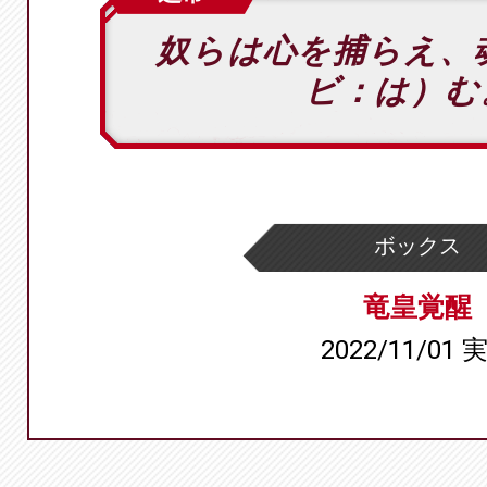
奴らは心を捕らえ、
ビ：は）む
ボックス
竜皇覚醒
2022/11/01 