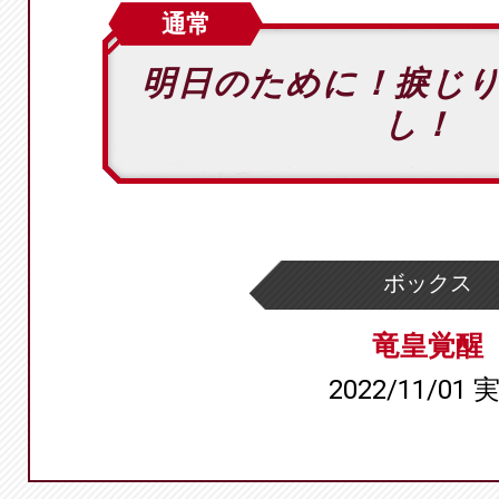
通常
明日のために！捩じ
し！
ボックス
竜皇覚醒
2022/11/01 