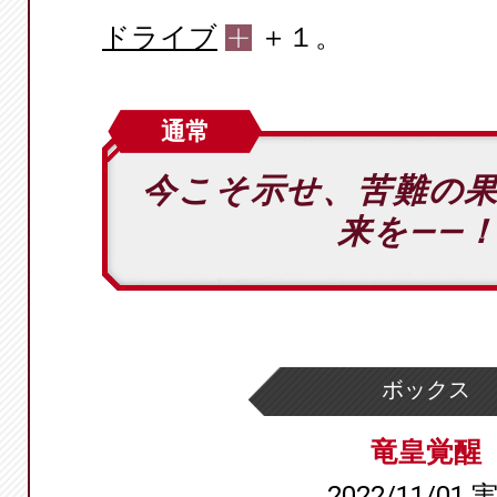
ドライブ
＋１。
通常
今こそ示せ、苦難の
来を――
ボックス
竜皇覚醒
2022/11/01 