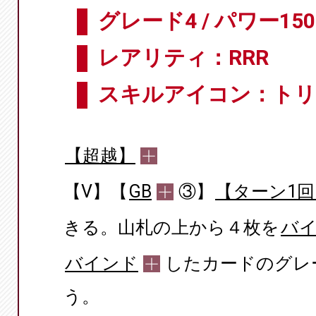
グレード4 / パワー150
レアリティ：RRR
スキルアイコン：ト
【超越】
【V】【
GB
③】
【ターン1回
きる。山札の上から４枚を
バ
バインド
したカードのグレ
う。