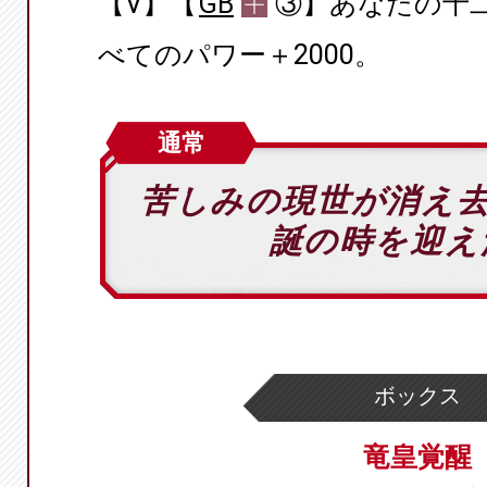
【V】【
GB
③】あなたの十
べてのパワー＋2000。
通常
苦しみの現世が消え
誕の時を迎え
ボックス
竜皇覚醒