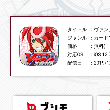
タイトル
ヴァンガ
SPEC
ジャンル
カード
価格
無料(
対応OS
iOS 13
配信日
2019/1