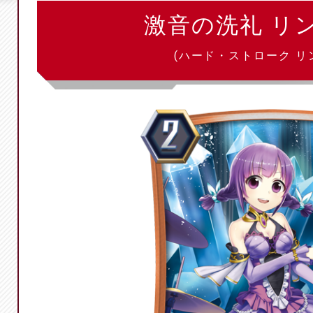
激音の洗礼 リ
(ハード・ストローク リ