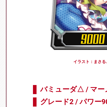
イラスト：まさる.j
バミューダ△ / マ
グレード2 / パワー9