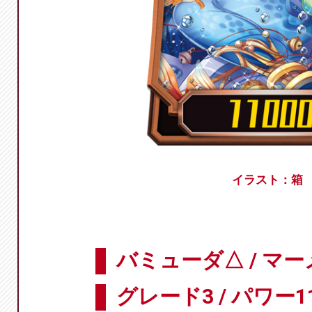
イラスト：箱
バミューダ△ / マ
グレード3 / パワー11