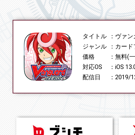
タイトル
ヴァンガ
SPEC
ジャンル
カード
価格
無料(
対応OS
iOS 13
配信日
2019/1