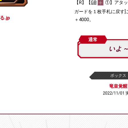
【R】【
GB
①】アタッ
ガードを１枚手札に戻す]
.jp
＋4000。
通常
いよ
ボックス
竜皇覚醒
2022/11/01