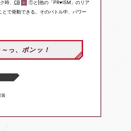
ク時、
CB
①と[他の「PR♥ISM」のリア
ことで発動できる。そのバトル中、パワー
～～っ、ポンッ！
 実装