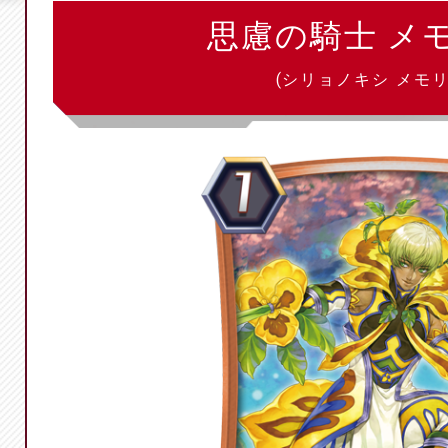
思慮の騎士 メ
(シリョノキシ メモリ