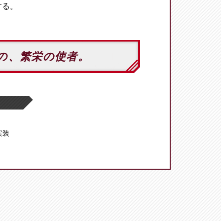
する。
の、繁栄の使者。
 実装