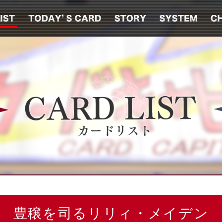
豊穣を司るリリィ・メイデン