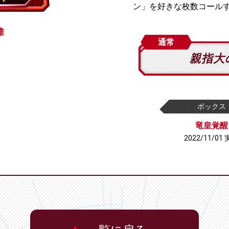
ン」を好きな枚数コール
雅
通常
親指大
ボックス
竜皇覚醒
2022/11/01