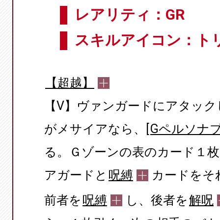
レアリティ：GR
スキルアイコン：ト
【超越】
【V】ヴァンガードにアタック
がメサイアなら、[
Gペルソナ
る。Ｇゾーンの表のカード１
アガードと
呪縛
カードをそ
前者を
呪縛
し、後者を
解呪