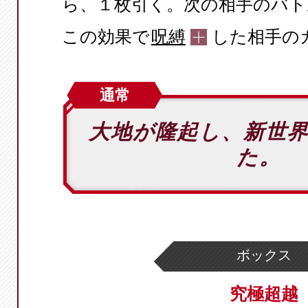
ら、１枚引く。次の相手のバト
この効果で
呪縛
した相手の
通常
大地が隆起し、新世
た。
ボックス
究極超越