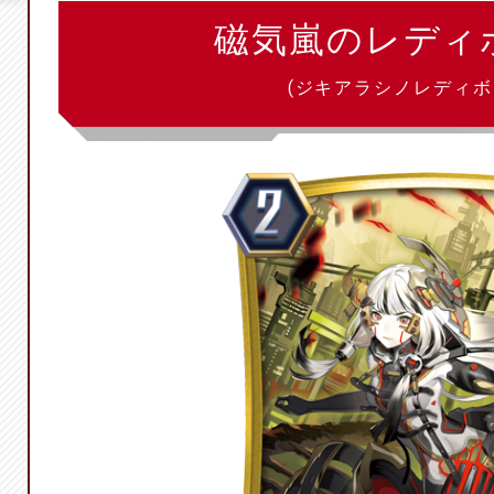
磁気嵐のレディ
(ジキアラシノレディボ