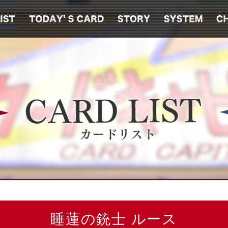
睡蓮の銃士 ルース