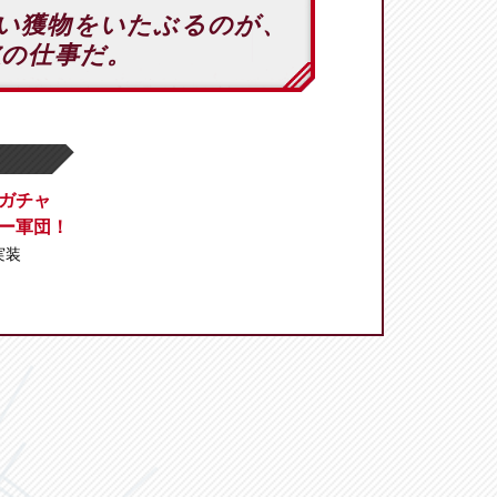
い獲物をいたぶるのが、
彼の仕事だ。
ガチャ
ー軍団！
 実装