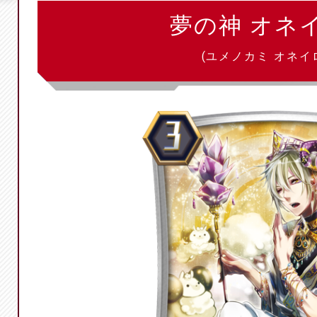
夢の神 オネ
(ユメノカミ オネイ