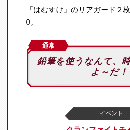
「はむすけ」のリアガード２枚
0。
通常
鉛筆を使うなんて、
よ～だ
イベント
クランファイトチ