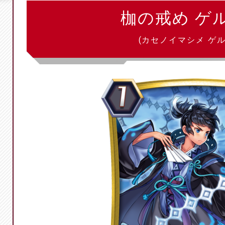
枷の戒め ゲ
(カセノイマシメ ゲル