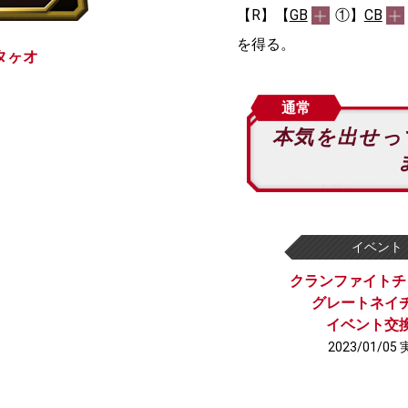
【R】【
GB
①】
CB
を得る。
タヶオ
通常
本気を出せっ
イベント
クランファイトチ
グレートネイ
イベント交
2023/01/05