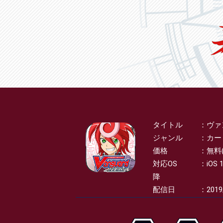
タイトル
ヴァ
SPEC
ジャンル
カー
価格
無料
対応OS
iOS 
降
配信日
2019