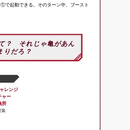
①で起動できる。そのターン中、ブースト
て？ それじゃ亀があん
まりだろ？
ャレンジ
チャー
換所
 実装