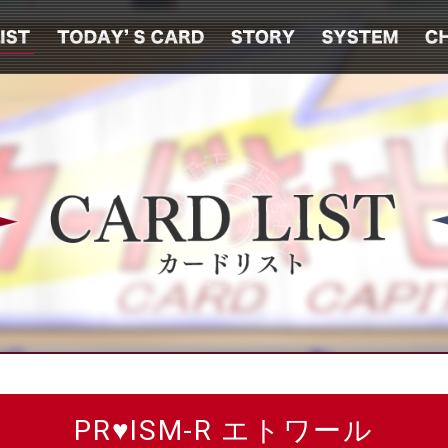
PR♥ISM-R エトワール