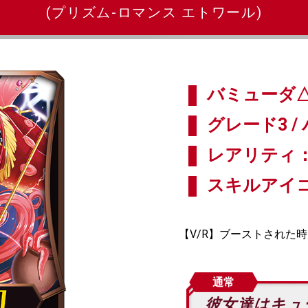
(プリズム-ロマンス エトワール)
バミューダ△
グレード3 / 
レアリティ：
スキルアイ
【V/R】ブーストされた時
通常
彼女達はキュ