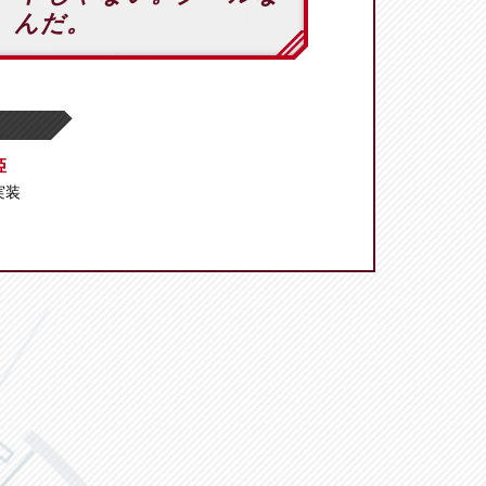
んだ。
姫
 実装