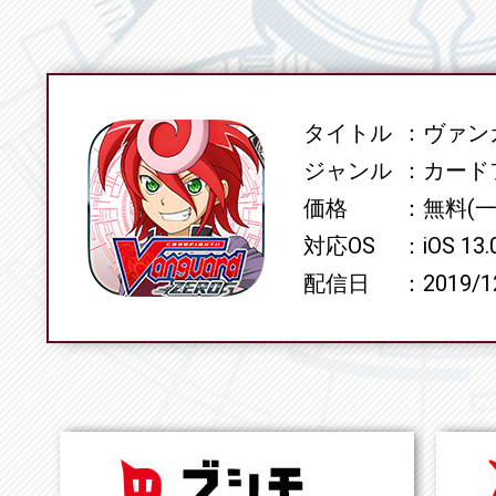
タイトル
ヴァンガ
SPEC
ジャンル
カード
価格
無料(
対応OS
iOS 13
配信日
2019/1