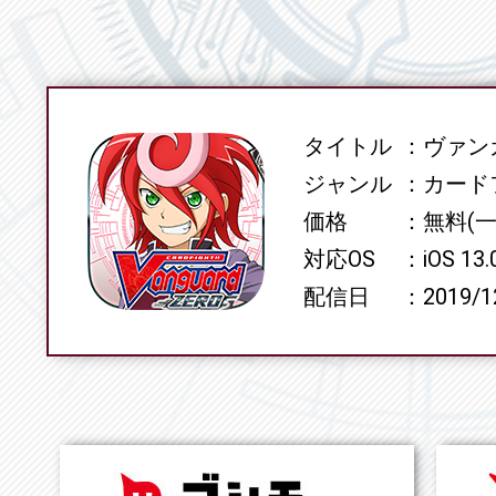
タイトル
ヴァンガ
SPEC
ジャンル
カード
価格
無料(
対応OS
iOS 13
配信日
2019/1