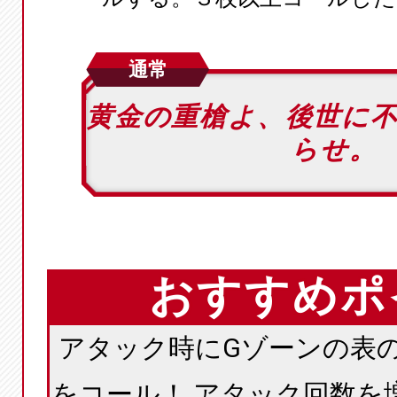
通常
黄金の重槍よ、後世に
らせ。
おすすめポ
アタック時にGゾーンの表
をコール！ アタック回数を