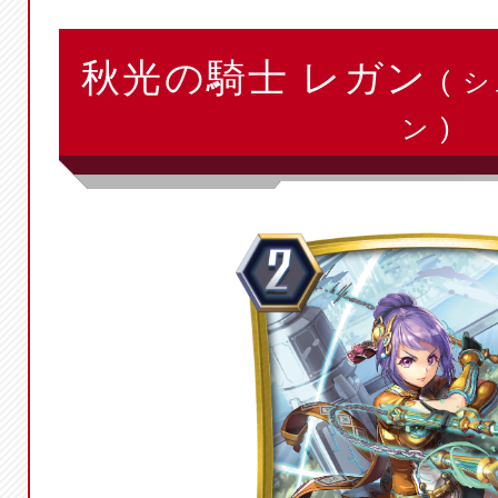
秋光の騎士 レガン
( 
ン )