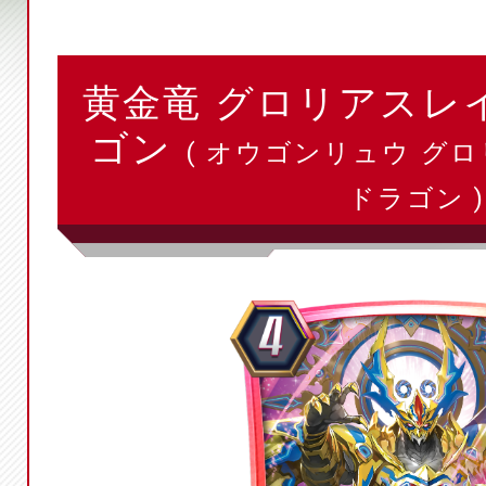
黄金竜 グロリアスレ
ゴン
( オウゴンリュウ グ
ドラゴン )