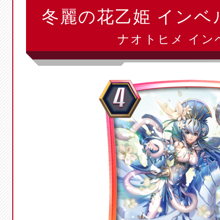
冬麗の花乙姫 インベ
ナオトヒメ イン